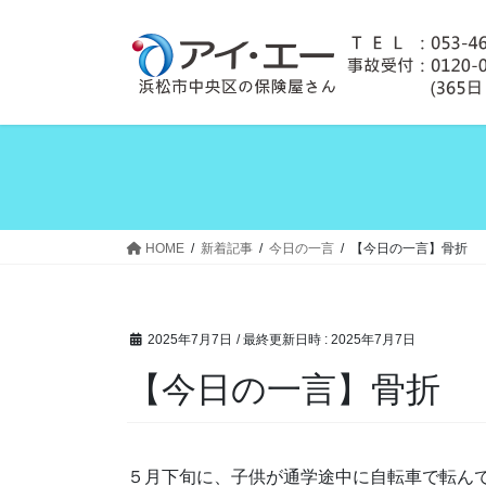
コ
ナ
ン
ビ
テ
ゲ
ン
ー
ツ
シ
へ
ョ
ス
ン
キ
に
ッ
移
プ
動
HOME
新着記事
今日の一言
【今日の一言】骨折
2025年7月7日
/ 最終更新日時 :
2025年7月7日
【今日の一言】骨折
５月下旬に、子供が通学途中に自転車で転ん